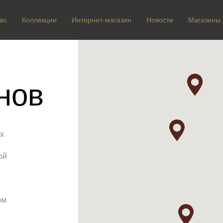
ас
Коллекции
Интернет-магазин
Новости
Магазины
нов
х
ой
ом