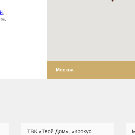
ий
,
re.
Москва
ТВК «Твой Дом», «Крокус
М