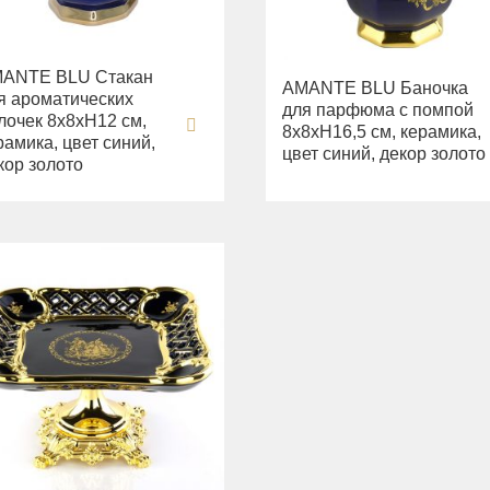
ANTE BLU Стакан
AMANTE BLU Баночка
я ароматических
для парфюма с помпой
лочек 8х8xH12 см,
8х8хН16,5 см, керамика,
рамика, цвет синий,
цвет синий, декор золото
кор золото