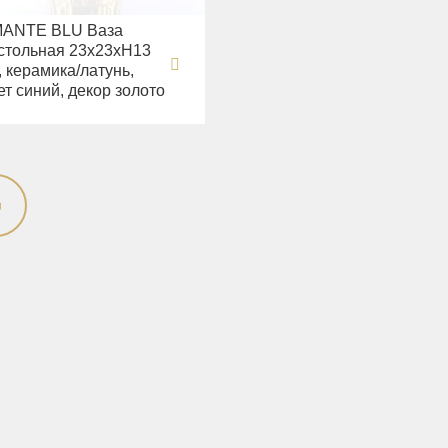
ANTE BLU Ваза
стольная 23х23хН13
, керамика/латунь,
ет синий, декор золото