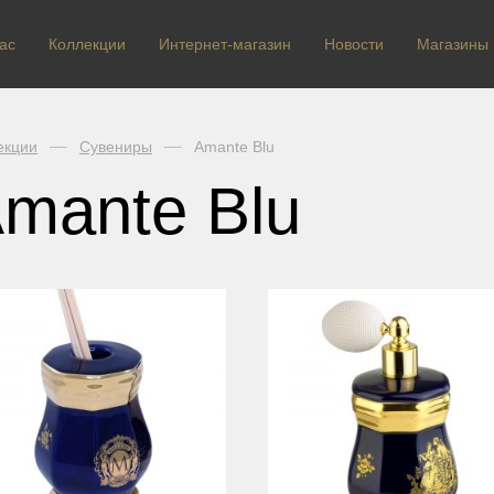
ас
Коллекции
Интернет-магазин
Новости
Магазины
екции
Сувениры
Amante Blu
mante Blu