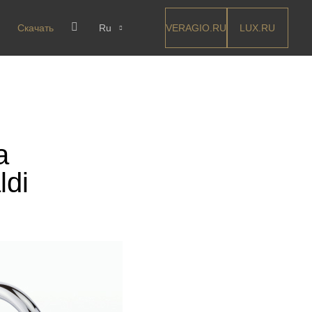
VERAGIO.RU
LUX.RU
Скачать
Ru
а
ldi