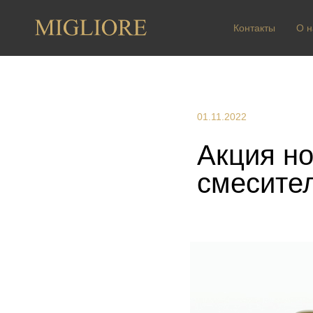
Контакты
О н
01.11.2022
Акция н
смесител