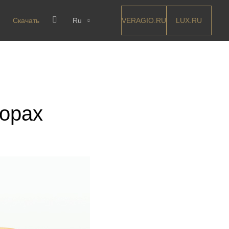
VERAGIO.RU
LUX.RU
Скачать
Ru
борах