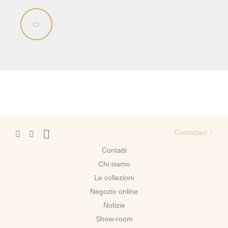
Bidè
Collezione
Olivia
Lavandino sul pavimento
Sistemi di installazione
Ricambi
Contattaci
Contatti
Chi siamo
Le collezioni
Negozio online
Notizie
Show-room