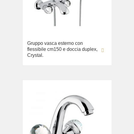
Fortis New
Fortis Gold
Fortis Black
Grazia
King
Gruppo vasca esterno con
flessibile cm150 e doccia duplex,
Kvant
Crystal.
Kvant Black
Kvant Gold
Laguna
Lem
Lem Crystal
Luxor
Maya
Olivia