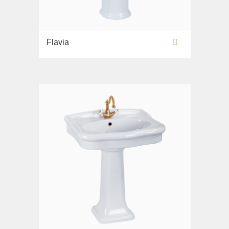
Flavia