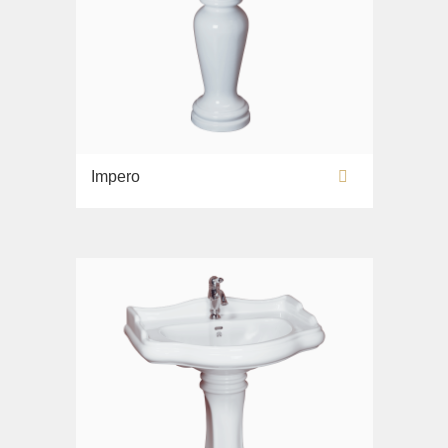
Impero