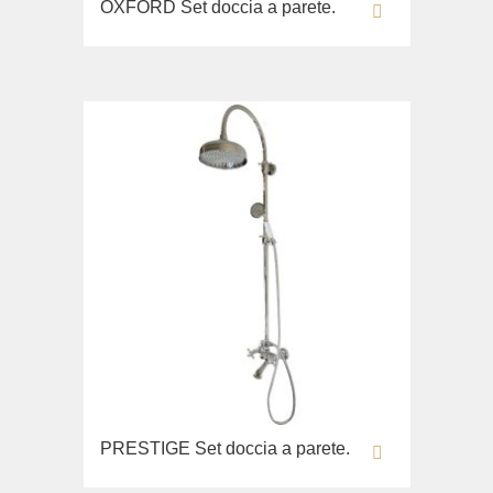
OXFORD Set doccia a parete.
Lavabi washbasin
WC
Bidè
Copriwater
Collezione
Flavia
Lavabi washbasin
Bidè
Collezione
Augusta
Lavabi washbasin
Bidè
Collezione
PRESTIGE Set doccia a parete.
Olivia