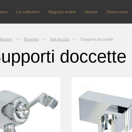
iamo
Le collezioni
Negozio online
Notizie
Show-room
lezioni
Ricambi
Set doccia
Supporti doccette
upporti doccette