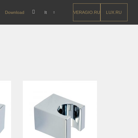
VERAGIO.RU
LUX.RU
Download
It