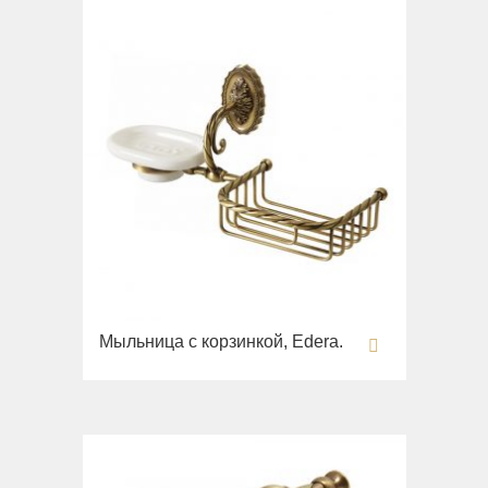
Вся коллекция
Augusta
Раковины
Биде
Вся коллекция
Olivia
Раковины напольные
Системы инсталляций
Комплектующие
Мыльница с корзинкой, Edera.