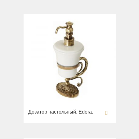
Унитазы
Биде
Сиденья
Раковины напольные
Вся коллекция
Bella
Раковины
Унитазы
Биде
Сиденья
Вся коллекция
Дозатор настольный, Edera.
Flavia
Раковины
Биде