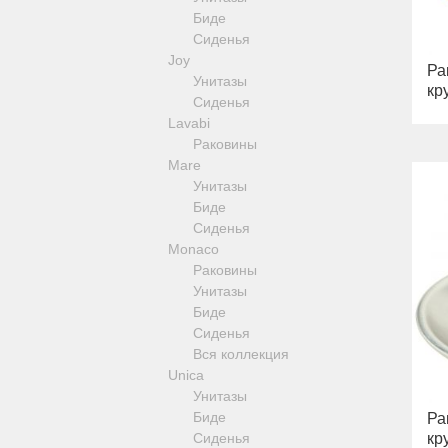
Fortis Gold
Cleopatra
Kvant
Биде
Fortis Black
Luxor
Сиденья
Grazia
Mirella
Joy
King
Ра
Monte Carlo
Унитазы
Kvant
кр
Olivia
Сиденья
Kvant Black
Opera
Lavabi
Kvant Gold
Provance
Раковины
Laguna
Versailles
Mare
Lem
Зеркала оптические, салфетницы
Унитазы
Lem Crystal
Полки-решетки
Биде
Luxor
Ведра и корзины для белья
Сиденья
Maya
Стойки
Monaco
Olivia
Раковины
Opera
Унитазы
Oxford
Биде
Prestige
Сиденья
Prestige Crystal
Вся коллекция
Prestige New
Unica
Princeton
Унитазы
Princeton Plus
Биде
Ра
Provance
Сиденья
кр
Reversa