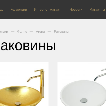
ас
Коллекции
Интернет-магазин
Новости
Магазины
екции
Фаянс
Arena
Раковины
аковины