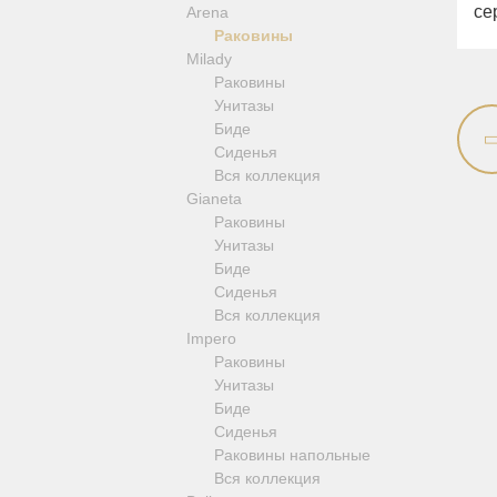
се
Arena
Revival
Раковины
Sirius
Milady
Syntesi
Раковины
Tenesi
Унитазы
Vivaldi
Биде
Девиаторы
Сиденья
Напольные смесители
Вся коллекция
Смесители для кухни
Gianeta
Раковины
Унитазы
Биде
Сиденья
Вся коллекция
Impero
Раковины
Унитазы
Биде
Сиденья
Раковины напольные
Вся коллекция