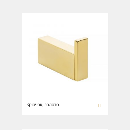
Унитазы
Биде
Сиденья
Раковины напольные
Вся коллекция
Bella
Раковины
Унитазы
Биде
Сиденья
Вся коллекция
Крючок, золото.
Flavia
Раковины
Биде