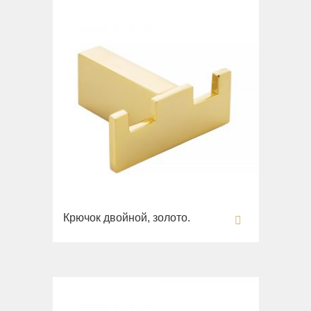
Вся коллекция
Augusta
Раковины
Биде
Вся коллекция
Olivia
Раковины напольные
Системы инсталляций
Комплектующие
Крючок двойной, золото.