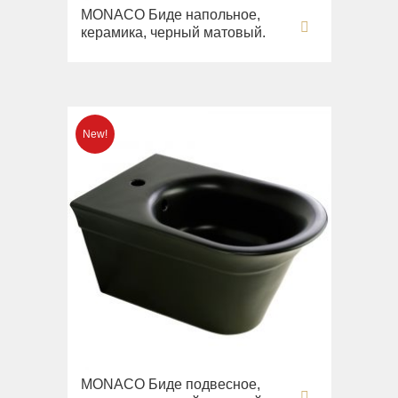
Imperia
Раковины напольные
MONACO Биде напольное,
Inigma
керамика, черный матовый.
Системы инсталляций
Lord
Комплектующие
Luciana
Monte Cristo
New Drink
Opera
Pocker
Venezia
Vikont
Vittoria
MONACO Биде подвесное,