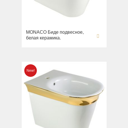
Opera
Биде
Oxford
Сиденья
Prestige
Вся коллекция
Prestige Crystal
MONACO Биде подвесное,
Unica
Prestige New
белая керамика.
Унитазы
Princeton
Биде
Princeton Plus
Сиденья
Provance
Arena
Reversa
Раковины
Revival
Milady
Sirius
Раковины
Syntesi
Унитазы
Tenesi
Биде
Vivaldi
Сиденья
Девиаторы