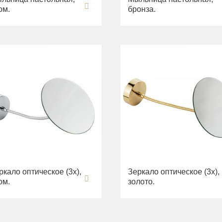
ом.
бронза.
ркало оптическое (3х),
Зеркало оптическое (3х),
ом.
золото.