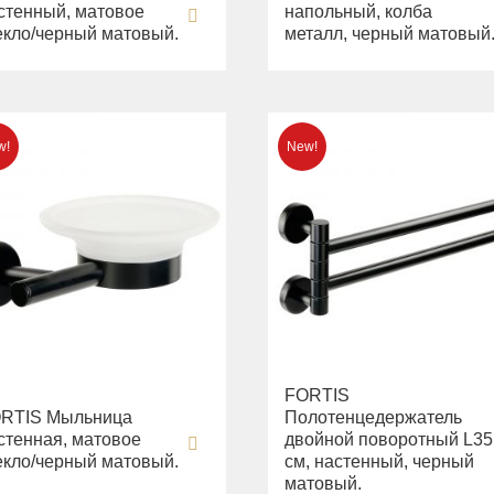
стенный, матовое
напольный, колба
екло/черный матовый.
металл, черный матовый
FORTIS
RTIS Мыльница
Полотенцедержатель
стенная, матовое
двойной поворотный L35
екло/черный матовый.
см, настенный, черный
матовый.