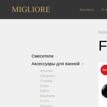
Контакты
О н
Колл
F
Смесители
Arcadia
Аксессуары для ванной
Axo Crystal
Amerida
Bomond
Cleopatra
Cristalia Crystal
Cristalia
Dallas
Dubai
Ermitage
Edera
Ermitage Mini
Elisabetta
Fortis OLD
Fortis
Fortis New
Fortuna