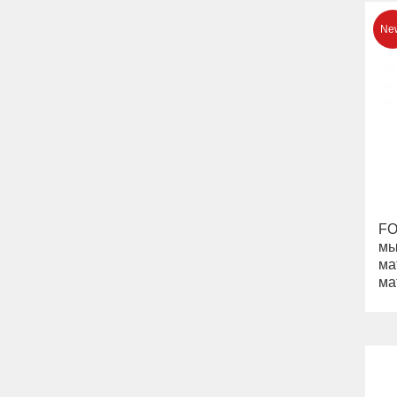
Раковины
Унитазы
Биде
Сиденья
Вся коллекция
Flavia
Раковины
Биде
Вся коллекция
Augusta
Раковины
Биде
FO
Вся коллекция
мы
Olivia
ма
Раковины напольные
ма
Системы инсталляций
Комплектующие