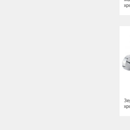
хр
Зе
хр