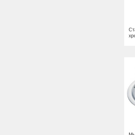
Ст
хр
Мы