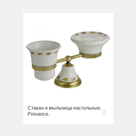
Вся коллекция
Augusta
Раковины
Биде
Вся коллекция
Olivia
Раковины напольные
Системы инсталляций
Комплектующие
Стакан и мыльница настольные,
Provance.