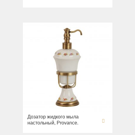
Унитазы
Биде
Сиденья
Раковины напольные
Вся коллекция
Bella
Раковины
Унитазы
Биде
Сиденья
Вся коллекция
Flavia
Дозатор жидкого мыла
Раковины
настольный, Provance.
Биде