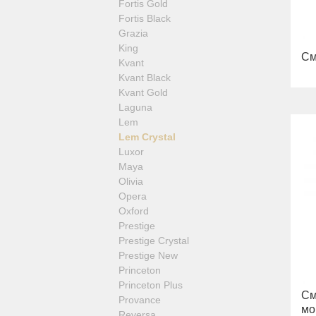
Fortis Gold
Fortis Black
Grazia
King
См
Kvant
Kvant Black
Kvant Gold
Laguna
Lem
Lem Crystal
Luxor
Maya
Olivia
Opera
Oxford
Prestige
Prestige Crystal
Prestige New
Princeton
Princeton Plus
См
Provance
мо
Reversa