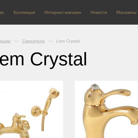
ас
Коллекции
Интернет-магазин
Новости
Магазины
екции
Смесители
Lem Crystal
em Crystal