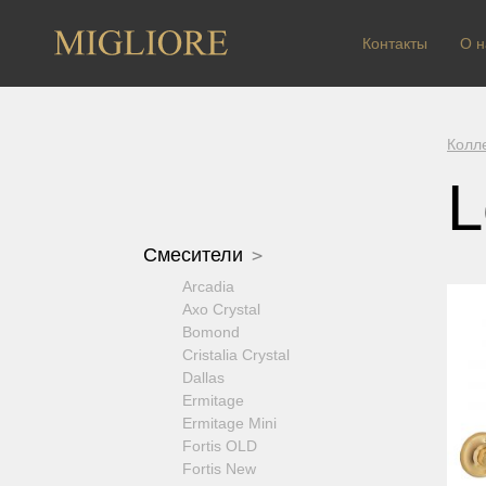
Контакты
О н
Колл
L
Смесители
Arcadia
Axo Crystal
Bomond
Cristalia Crystal
Dallas
Ermitage
Ermitage Mini
Fortis OLD
Fortis New