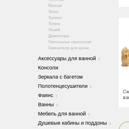
Revival
Sirius
Syntesi
Tenesi
Vivaldi
Девиаторы
Напольные смесители
Смесители для кухни
Аксессуары для ванной
Amerida
Консоли
Cleopatra
Зеркала с багетом
Cristalia
Dubai
Полотенцесушители
Edera
См
Edera
Фаянс
Elisabetta
ва
Colosseum
Fortis
Charme
Ванны
Edward
Fortuna
Унитазы
Cleopatra
Milady
Мебель для ванной
Kvant
Биде
Bella
Luxor
Сиденья
Barocco
Душевые кабины и поддоны
Olivia
Mirella
Joy
Julia