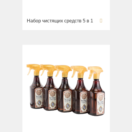
Раковины
Унитазы
Набор чистящих средств 5 в 1
Биде
Сиденья
Вся коллекция
Flavia
Раковины
Биде
Вся коллекция
Augusta
Раковины
Биде
Вся коллекция
Olivia