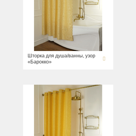
Вся коллекция
Напольные смесители
Monte Cristo
Gianeta
Смесители для кухни
New Drink
Раковины
Opera
Унитазы
Pocker
Биде
Venezia
Сиденья
Vikont
Шторка для душа/ванны, узор
Вся коллекция
«Барокко»
Vittoria
Impero
Раковины
Унитазы
Биде
Сиденья
Раковины напольные
Вся коллекция
Bella