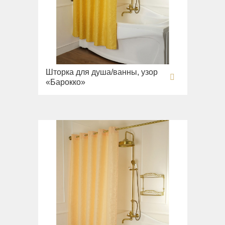
Раковины
Унитазы
Биде
Сиденья
Шторка для душа/ванны, узор
Вся коллекция
«Барокко»
Flavia
Раковины
Биде
Вся коллекция
Augusta
Раковины
Биде
Вся коллекция
Olivia