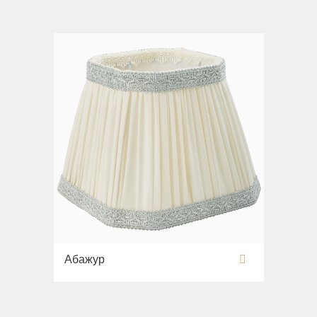
Абажур