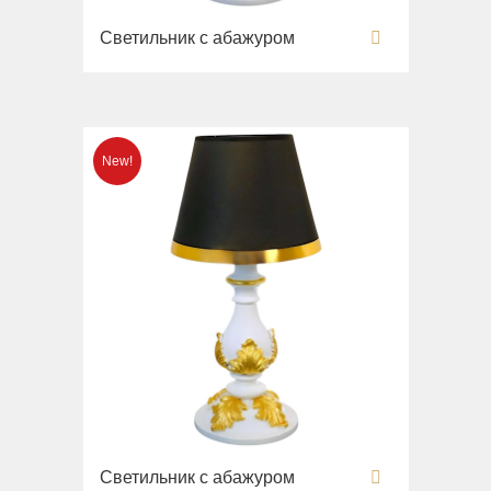
Вся коллекция
Напольные смесители
Monte Cristo
Светильник с абажуром
Gianeta
Смесители для кухни
New Drink
Раковины
Opera
Унитазы
Pocker
Биде
Venezia
Сиденья
Vikont
Вся коллекция
Vittoria
Impero
Раковины
Унитазы
Биде
Сиденья
Раковины напольные
Вся коллекция
Светильник с абажуром
Bella