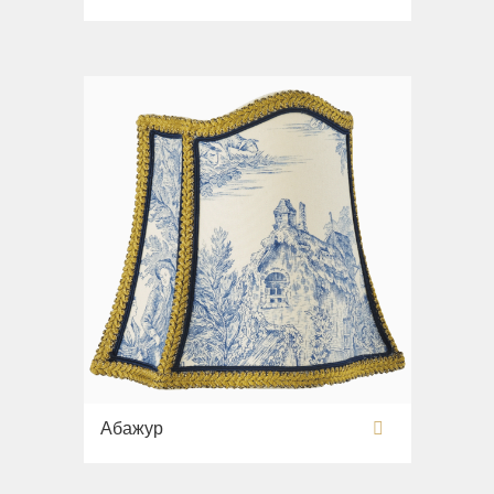
Раковины
Унитазы
Биде
Сиденья
Вся коллекция
Flavia
Раковины
Биде
Вся коллекция
Augusta
Раковины
Биде
Абажур
Вся коллекция
Olivia