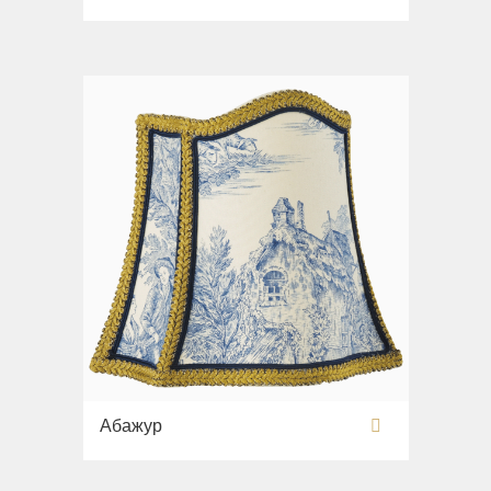
Раковины
Унитазы
Биде
Сиденья
Вся коллекция
Flavia
Раковины
Биде
Вся коллекция
Augusta
Раковины
Биде
Абажур
Вся коллекция
Olivia