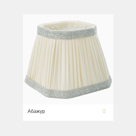
Абажур