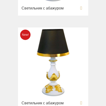
Вся коллекция
Напольные смесители
Monte Cristo
Светильник с абажуром
Gianeta
Смесители для кухни
New Drink
Раковины
Opera
Унитазы
Pocker
Биде
Venezia
Сиденья
Vikont
Вся коллекция
Vittoria
Impero
Раковины
Унитазы
Биде
Сиденья
Раковины напольные
Вся коллекция
Светильник с абажуром
Bella