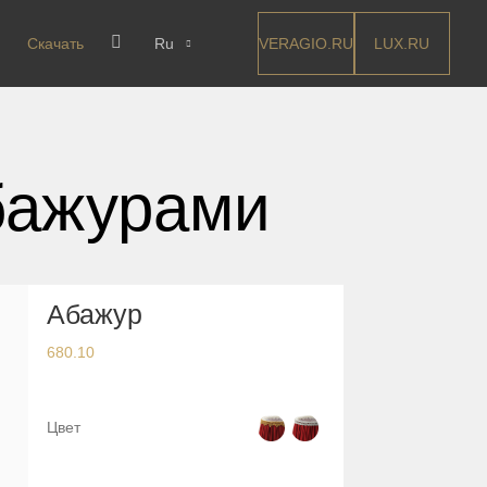
VERAGIO.RU
LUX.RU
Скачать
Ru
бажурами
Абажур
680.10
Цвет