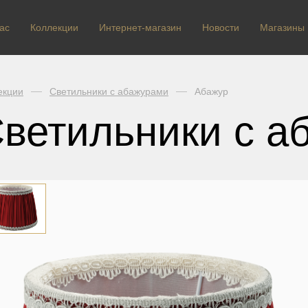
ас
Коллекции
Интернет-магазин
Новости
Магазины
екции
Светильники с абажурами
Абажур
ветильники с а