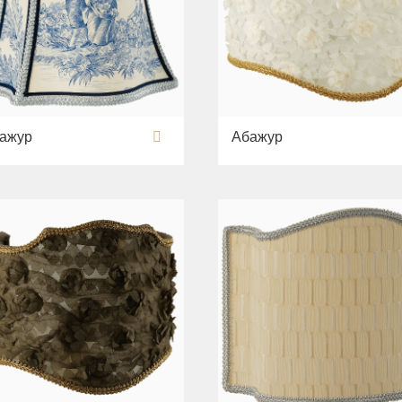
ажур
Абажур