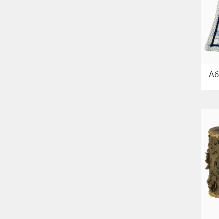
Bella
Раковины
Унитазы
Биде
Сиденья
Вся коллекция
Flavia
Раковины
Аб
Биде
Вся коллекция
Augusta
Раковины
Биде
Вся коллекция
Olivia
Раковины напольные
Системы инсталляций
Комплектующие