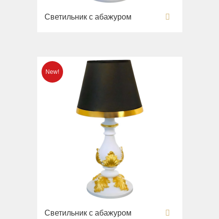
Вся коллекция
Напольные смесители
Monte Cristo
Светильник с абажуром
Gianeta
Смесители для кухни
New Drink
Раковины
Opera
Унитазы
Pocker
Биде
Venezia
Сиденья
Vikont
Вся коллекция
Vittoria
Impero
Раковины
Унитазы
Биде
Сиденья
Раковины напольные
Вся коллекция
Светильник с абажуром
Bella