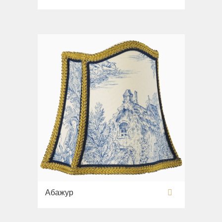
Раковины
Унитазы
Биде
Сиденья
Вся коллекция
Flavia
Раковины
Биде
Вся коллекция
Augusta
Раковины
Биде
Абажур
Вся коллекция
Olivia