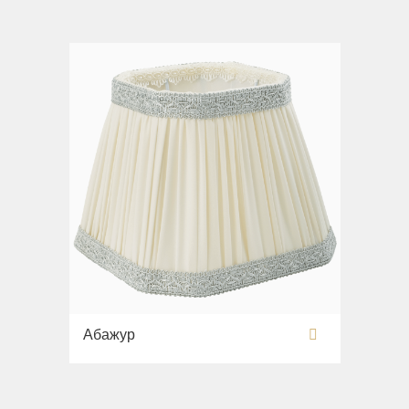
Абажур